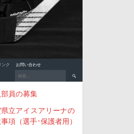
リンク
お問い合わせ
検
索:
入部員の募集
賀県立アイスアリーナの
意事項（選手･保護者用）