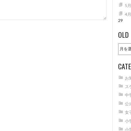
5
4
29
OLD
Old
news
CATE
お
ス
中
公
女
小
小