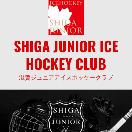
Skip
to
content
SHIGA JUNIOR ICE
HOCKEY CLUB
滋賀ジュニアアイスホッケークラブ