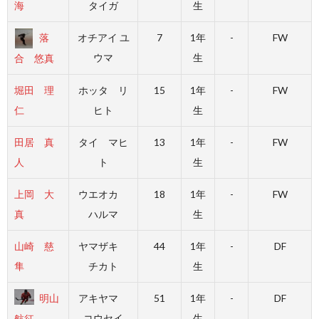
海
タイガ
生
落
オチアイ ユ
7
1年
-
FW
ウマ
生
合 悠真
堀田 理
ホッタ リ
15
1年
-
FW
仁
ヒト
生
田居 真
タイ マヒ
13
1年
-
FW
人
ト
生
上岡 大
ウエオカ
18
1年
-
FW
真
ハルマ
生
山崎 慈
ヤマザキ
44
1年
-
DF
隼
チカト
生
明山
アキヤマ
51
1年
-
DF
コウセイ
生
航征