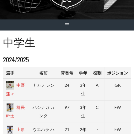
中学生
2024/2025
選手
名前
背番号
学年
役割
ポジション
中野
ナカノ レン
24
3年
A
GK
生
蓮々
橋長
ハシナガ カ
97
3年
C
FW
ンタ
生
幹太
上原
ウエハラ ハ
21
2年
-
FW