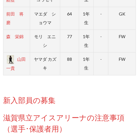
前田 将
マエダ シ
64
1年
-
GK
磨
ョウマ
生
森 栄錦
モリ エニ
77
1年
-
FW
シ
生
山田
ヤマダ カズ
88
1年
-
FW
キ
生
一貴
新入部員の募集
滋賀県立アイスアリーナの注意事項
（選手･保護者用）