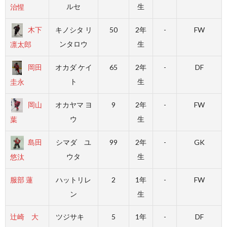
ルセ
生
治惺
木下
キノシタ リ
50
2年
-
FW
ンタロウ
生
凛太郎
岡田
オカダ ケイ
65
2年
-
DF
ト
生
圭永
岡山
オカヤマ ヨ
9
2年
-
FW
ウ
生
葉
島田
シマダ ユ
99
2年
-
GK
ウタ
生
悠汰
服部 蓮
ハットリレ
2
1年
-
FW
ン
生
辻崎 大
ツジサキ
5
1年
-
DF