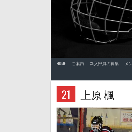
HOME
ご案内
新入部員の募集
メ
21
上原 楓