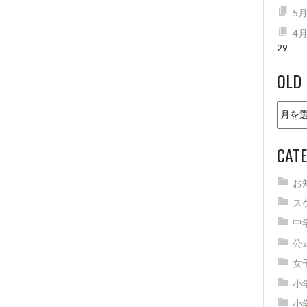
5
4
29
OLD
Old
news
CATE
お
ス
中
公
女
小
小