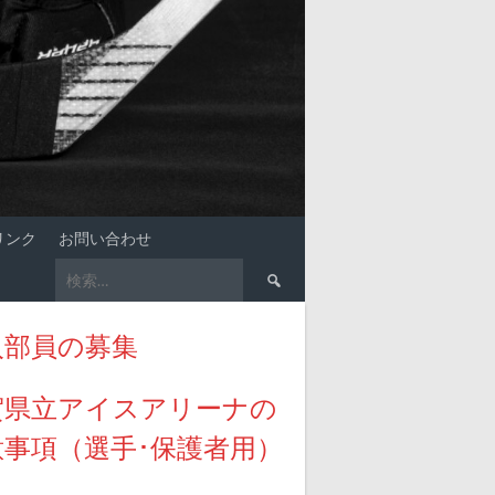
リンク
お問い合わせ
検
索:
入部員の募集
賀県立アイスアリーナの
意事項（選手･保護者用）