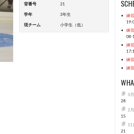
SCH
背番号
21
学年
3年生
練
19:
現チーム
小学生（低）
練
08-
練
17:
練
練
WHA
3
28
2
15
1
21