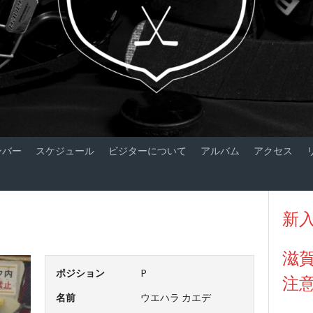
ンバー
スケジュール
ビジターについて
アルバム
アクセス
新
滋
ポジション
P
注
名前
ウエハラ カエデ