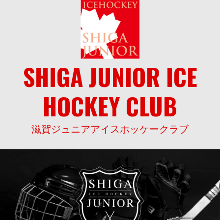
Skip
to
content
SHIGA JUNIOR ICE
HOCKEY CLUB
滋賀ジュニアアイスホッケークラブ