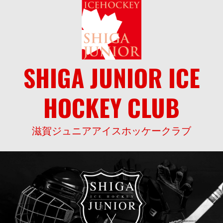
Skip
to
content
SHIGA JUNIOR ICE
HOCKEY CLUB
滋賀ジュニアアイスホッケークラブ