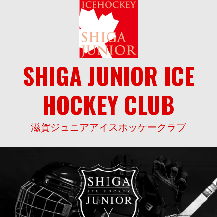
Skip
to
content
SHIGA JUNIOR ICE
HOCKEY CLUB
滋賀ジュニアアイスホッケークラブ