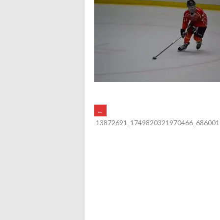
POST
←
13872691_1749820321970466_686001
NAVIGATION