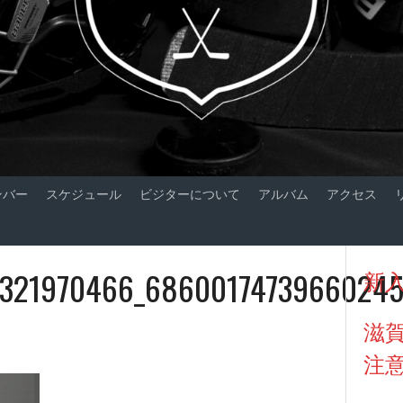
ンバー
スケジュール
ビジターについて
アルバム
アクセス
0321970466_68600174739660245
新
滋
注