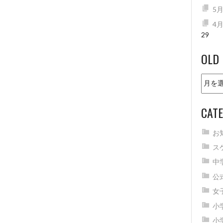
5
4
29
OLD
Old
news
CATE
お
ス
中
公
女
小
小