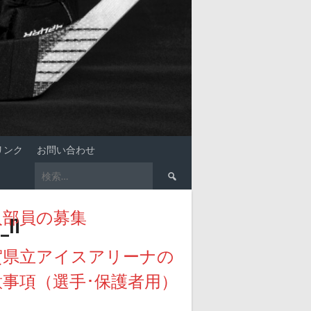
リンク
お問い合わせ
検
索:
_n
入部員の募集
賀県立アイスアリーナの
意事項（選手･保護者用）