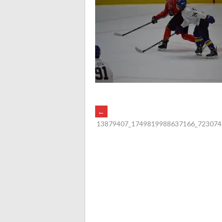
POST
←
13879407_1749819988637166_723074
NAVIGATION