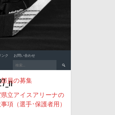
リンク
お問い合わせ
検
索:
27_n
入部員の募集
賀県立アイスアリーナの
意事項（選手･保護者用）