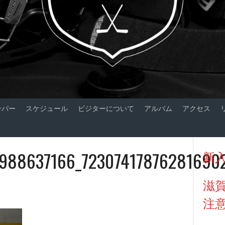
ンバー
スケジュール
ビジターについて
アルバム
アクセス
9988637166_72307417876281690
新
滋
注