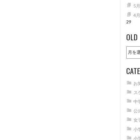
5
4
29
OLD
Old
news
CATE
お
ス
中
公
女
小
小