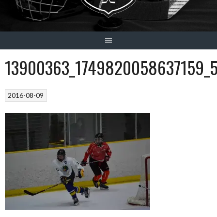
13900363_1749820058637159_
2016-08-09