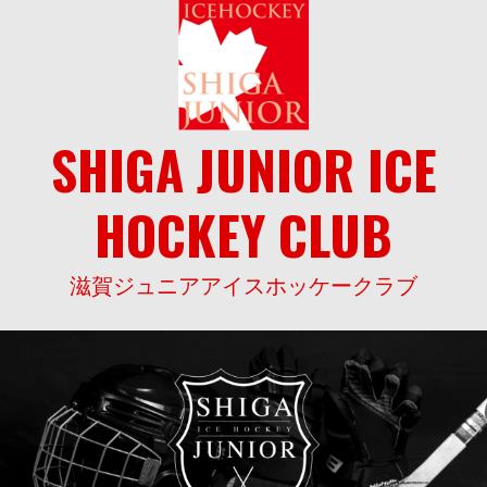
Skip
to
content
SHIGA JUNIOR ICE
HOCKEY CLUB
滋賀ジュニアアイスホッケークラブ