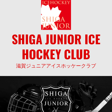
Skip
to
content
SHIGA JUNIOR ICE
HOCKEY CLUB
滋賀ジュニアアイスホッケークラブ