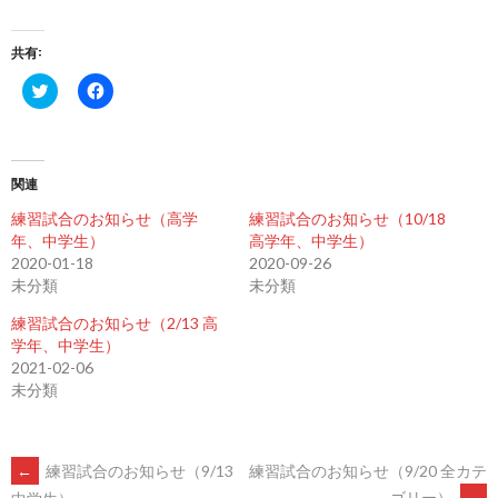
共有:
ク
Facebook
リ
で
ッ
共
ク
有
し
す
て
る
Twitter
に
関連
で
は
共
ク
有
リ
練習試合のお知らせ（高学
練習試合のお知らせ（10/18
(新
ッ
年、中学生）
高学年、中学生）
し
ク
い
し
2020-01-18
2020-09-26
ウ
て
未分類
未分類
ィ
く
ン
だ
ド
さ
練習試合のお知らせ（2/13 高
ウ
い
学年、中学生）
で
(新
開
し
2021-02-06
き
い
未分類
ま
ウ
す)
ィ
ン
ド
ウ
で
POST
←
練習試合のお知らせ（9/13
練習試合のお知らせ（9/20 全カテ
開
き
ゴリー）
→