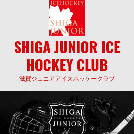
Skip
to
content
SHIGA JUNIOR ICE
HOCKEY CLUB
滋賀ジュニアアイスホッケークラブ