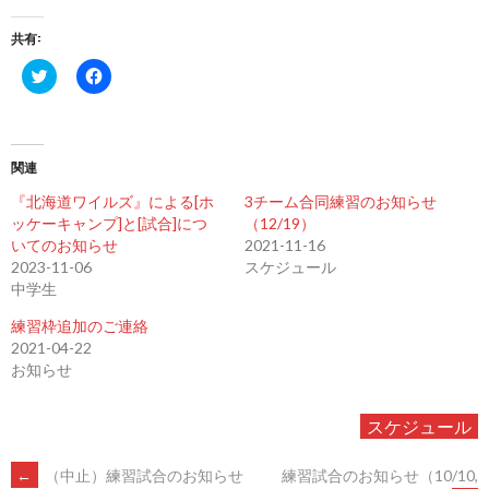
共有:
ク
Facebook
リ
で
ッ
共
ク
有
し
す
て
る
Twitter
に
関連
で
は
共
ク
有
リ
『北海道ワイルズ』による[ホ
3チーム合同練習のお知らせ
(新
ッ
ッケーキャンプ]と[試合]につ
（12/19）
し
ク
い
し
いてのお知らせ
2021-11-16
ウ
て
2023-11-06
スケジュール
ィ
く
ン
だ
中学生
ド
さ
ウ
い
練習枠追加のご連絡
で
(新
開
し
2021-04-22
き
い
お知らせ
ま
ウ
す)
ィ
ン
ド
スケジュール
ウ
で
開
き
←
（中止）練習試合のお知らせ
練習試合のお知らせ（10/10,
ま