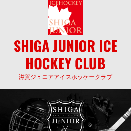
Skip
to
content
SHIGA JUNIOR ICE
HOCKEY CLUB
滋賀ジュニアアイスホッケークラブ