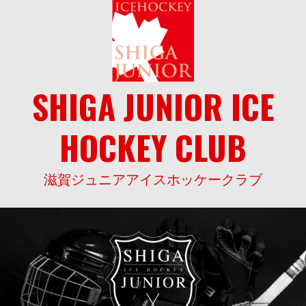
Skip
to
content
SHIGA JUNIOR ICE
HOCKEY CLUB
滋賀ジュニアアイスホッケークラブ