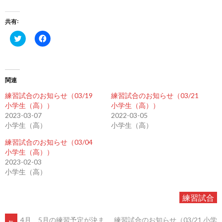
共有:
ク
Facebook
リ
で
ッ
共
ク
有
し
す
て
る
Twitter
に
関連
で
は
共
ク
有
リ
練習試合のお知らせ（03/19
練習試合のお知らせ（03/21
(新
ッ
小学生（高））
小学生（高））
し
ク
い
し
2023-03-07
2022-03-05
ウ
て
小学生（高）
小学生（高）
ィ
く
ン
だ
ド
さ
練習試合のお知らせ（03/04
ウ
い
小学生（高））
で
(新
開
し
2023-02-03
き
い
小学生（高）
ま
ウ
す)
ィ
ン
ド
練習試合
ウ
で
開
き
←
4月、5月の練習予定が決ま
練習試合のお知らせ（03/21 小学