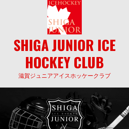
Skip
to
content
SHIGA JUNIOR ICE
HOCKEY CLUB
滋賀ジュニアアイスホッケークラブ