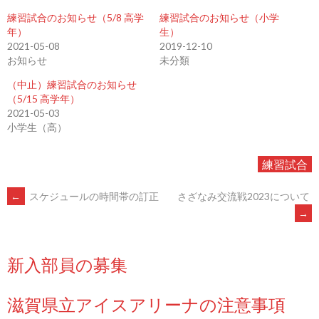
共
ク
有
リ
練習試合のお知らせ（5/8 高学
練習試合のお知らせ（小学
(新
ッ
年）
生）
し
ク
い
し
2021-05-08
2019-12-10
ウ
て
お知らせ
未分類
ィ
く
ン
だ
ド
さ
（中止）練習試合のお知らせ
ウ
い
（5/15 高学年）
で
(新
開
し
2021-05-03
き
い
小学生（高）
ま
ウ
す)
ィ
ン
ド
練習試合
ウ
で
開
POST
き
←
スケジュールの時間帯の訂正
さざなみ交流戦2023について
ま
す)
→
NAVIGATION
新入部員の募集
滋賀県立アイスアリーナの注意事項